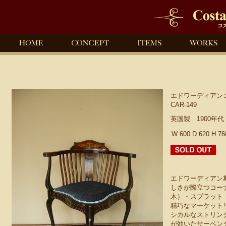
エドワーディアン
CAR-149
英国製 1900年
W 600 D 620 H 7
エドワーディアン
しさが際立つコー
木）・スプラット
精巧なマーケット
シカルなストリン
が効いたサーペン